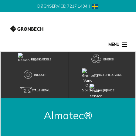
DØGNSERVICE: 7217 1494
|
MENU
SØG
RESERVEDELE
ENERGI
PRODUKTER
INDUSTRI
VAND & SPILDEVAND
STÅL & METAL
SERVICE
NYHEDER
LEVERANDØR
Almatec®
KONTAKT