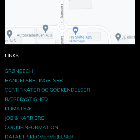
LINKS:
GRØNBECH
HANDELSBETINGELSER
CERTIFIKATER OG GODKENDELSER
BÆREDYGTIGHED
KLIMATRÆ
JOB & KARRIERE
COOKIEINFORMATION
DATAETISKEOVERVEJELSER