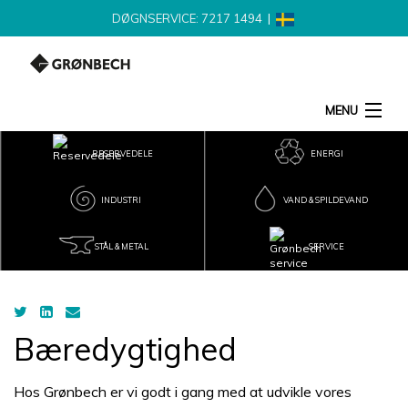
DØGNSERVICE: 7217 1494
|
MENU
SØG
RESERVEDELE
ENERGI
INDUSTRI
VAND & SPILDEVAND
PRODUKTER
STÅL & METAL
SERVICE
NYHEDER
LEVERANDØR
Bæredygtighed
KONTAKT
Hos Grønbech er vi godt i gang med at udvikle vores
JOB