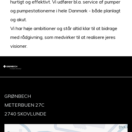
hurtigt og effektivt. Vi udfører bl.a. service af pumper
og pumpestationerne i hele Danmark - både planlagt
og akut.
Vi har høje ambitioner og står altid klar til at bidrage
med rådgivning, som medvirker til at realisere jeres
visioner.
GRØNBECH
METERBUEN 27C
2740 SKOVLUNDE