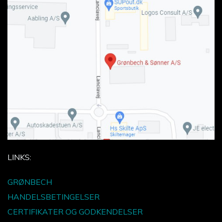
LINKS:
GRØNBECH
HANDELSBETINGELSER
CERTIFIKATER OG GODKENDELSER